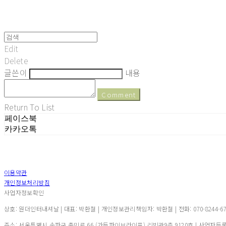
Edit
Delete
글쓴이
내용
Comment
Return To List
페이스북
카카오톡
이용약관
개인정보처리방침
사업자정보확인
상호: 원더인터내셔날 | 대표: 박환철 | 개인정보관리책임자: 박환철 | 전화: 070-8244-6721 |
주소: 서울특별시 송파구 충민로 66 (가든파이브라이프) 리빙관9층 9120호 | 사업자등