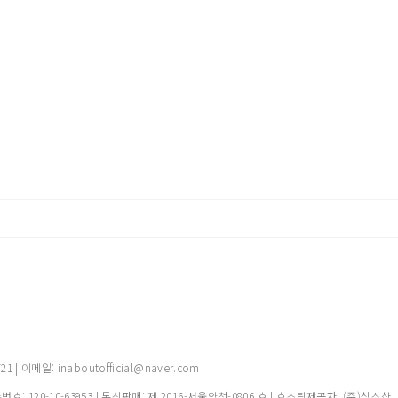
 이메일: inaboutofficial@naver.com
록번호:
120-10-63953
| 통신판매:
제 2016-서울양천-0806 호
| 호스팅제공자: (주)식스샵