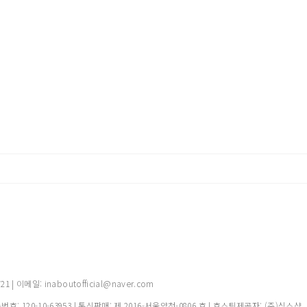
 이메일: inaboutofficial@naver.com
록번호:
120-10-63953
| 통신판매:
제 2016-서울양천-0806 호
| 호스팅제공자: (주)식스샵