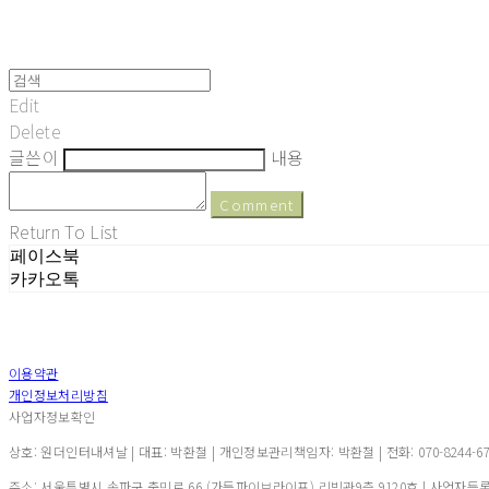
Edit
Delete
글쓴이
내용
Comment
Return To List
페이스북
카카오톡
이용약관
개인정보처리방침
사업자정보확인
상호: 원더인터내셔날 | 대표: 박환철 | 개인정보관리책임자: 박환철 | 전화: 070-8244-6721 |
주소: 서울특별시 송파구 충민로 66 (가든파이브라이프) 리빙관9층 9120호 | 사업자등