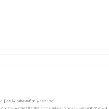
 이메일: inaboutofficial@naver.com
록번호:
120-10-63953
| 통신판매:
제 2016-서울양천-0806 호
| 호스팅제공자: (주)식스샵